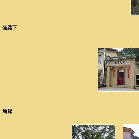
落路下
馬尿