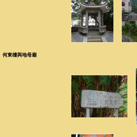
何東樓與地母廟