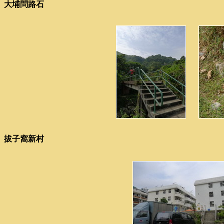
大埔問路石
拔子窩新村