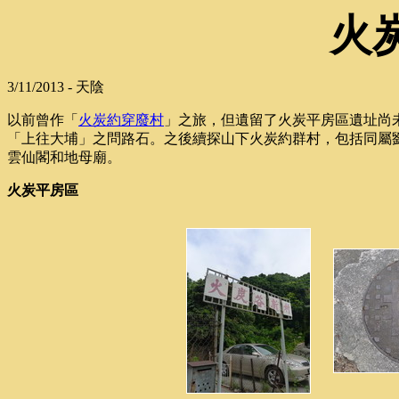
火
3/11/2013 - 天陰
以前曾作「
火炭約穿廢村
」之旅，但遺留了火炭平房區遺址尚
「上往大埔」之問路石。之後續探山下火炭約群村，包括同屬
雲仙閣和地母廟。
火炭平房區