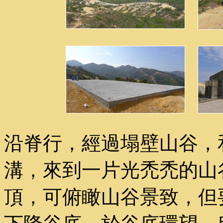
沿脊行，經過塌壁山谷，
溝，來到一片光禿禿的山
頂，可俯瞰山谷景致，但