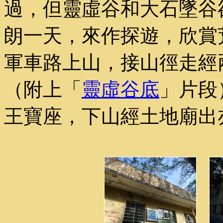
過，但靈虛谷和大石墜谷
朗一天，來作探遊，欣賞
軍車路上山，接山徑走經
（附上「
靈虛谷底
」片段
王寶座，下山經土地廟出