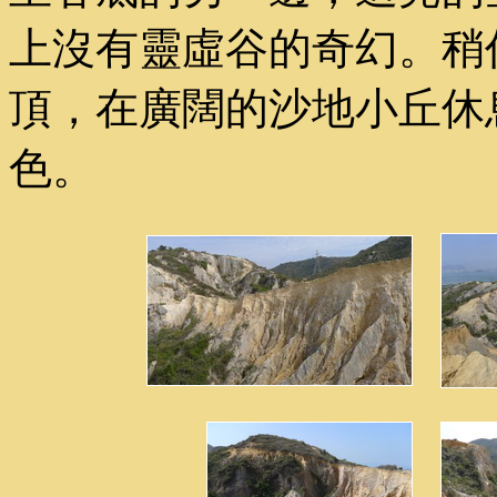
上沒有靈虛谷的奇幻。稍
頂，在廣闊的沙地小丘休
色。