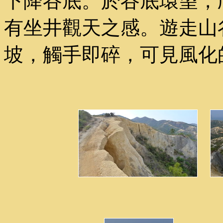
下降谷底。於谷底環望，
有坐井觀天之感。遊走山
坡，觸手即碎，可見風化