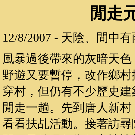
閒走
12/8/2007 - 天陰、間中
風暴過後帶來的灰暗天色
野遊又要暫停，改作鄉村
穿村，但仍有不少歷史建
閒走一趟。先到唐人新村
看看扶乩活動。接著訪尋