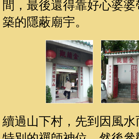
間，最後還得靠好心婆婆
築的隱蔽廟宇。
續過山下村，先到因風水
特別的禪師神位，然後參