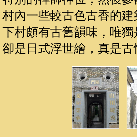
村內一些較古色古香的建
下村頗有古舊韻味，唯獨
卻是日式浮世繪，真是古