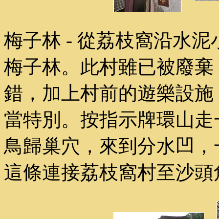
梅子林 - 從荔枝窩沿水
梅子林。此村雖已被廢棄
錯，加上村前的遊樂設施
當特別。按指示牌環山走
鳥歸巢穴，來到分水凹，
這條連接荔枝窩村至沙頭