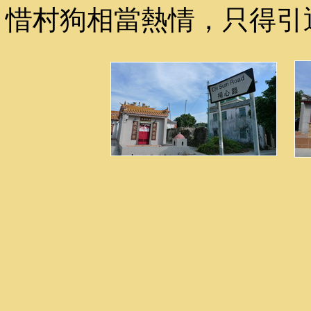
惜村狗相當熱情，只得引