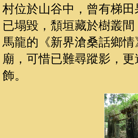
村位於山谷中，曾有梯田
已塌毀，頹垣藏於樹叢間
馬龍的《新界滄桑話鄉情
廟，可惜已難尋蹤影，更
飾。