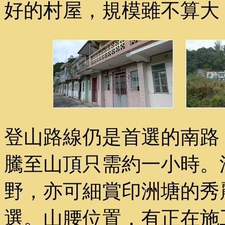
好的村屋，規模雖不算大
登山路線仍是首選的南路
騰至山頂只需約一小時。
野，亦可細賞印洲塘的秀
選。山腰位置，有正在施