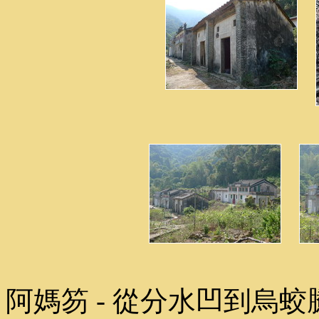
阿媽笏 - 從分水凹到烏