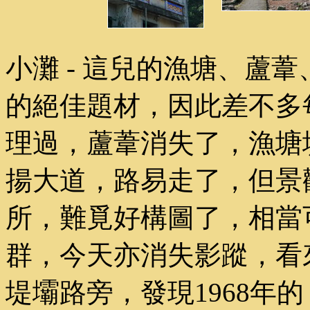
小灘 - 這兒的漁塘、蘆
的絕佳題材，因此差不多
理過，蘆葦消失了，漁塘
揚大道，路易走了，但景
所，難覓好構圖了，相當
群，今天亦消失影蹤，看
堤壩路旁，發現1968年