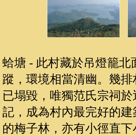
蛤塘 - 此村藏於吊燈籠
蹤，環境相當清幽。幾排
已塌毀，唯獨范氏宗祠於
記，成為村內最完好的建
的梅子林，亦有小徑直下