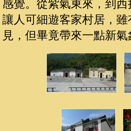
感覺。從紫氣東來，到西
讓人可細遊客家村居，雖
見，但畢竟帶來一點新氣