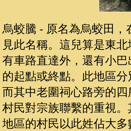
烏蛟騰 - 原名為烏蛟田
見此名稱。這兒算是東北
有車路直達外，還有小巴
的起點或終點。此地區分
而其中老圍祠心路旁的四
村民對宗族聯繫的重視。
地區的村民以此姓佔大多