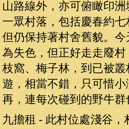
山路線外，亦可俯瞰印洲
一眾村落，包括慶春約七
但仍保持著村舍舊貌。今
為失色，但正好走走廢村
枝窩、梅子林，到已被叢
遊，相當不錯，只可惜小
再，連每次碰到的野牛群
九擔租 - 此村位處淺谷