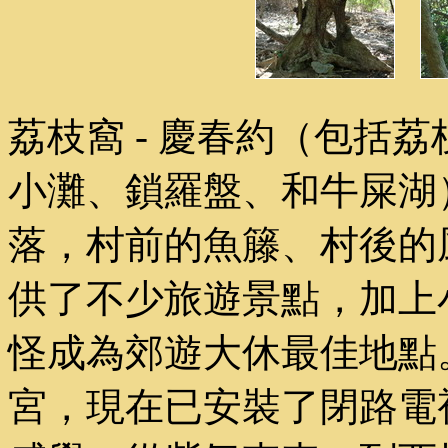
荔枝窩 - 慶春約（包括
小灘、鎖羅盤、和牛屎湖
落，村前的魚籐、村後的
供了不少旅遊景點，加上
怪成為郊遊大休最佳地點
宮，現在已安裝了閉路電