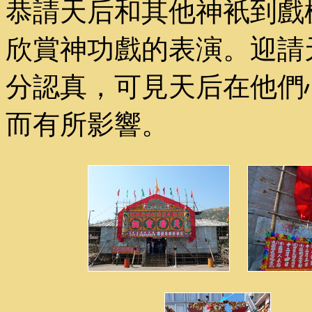
恭請天后和其他神衹到戲
欣賞神功戲的表演。迎請
分認真，可見天后在他們
而有所影響。