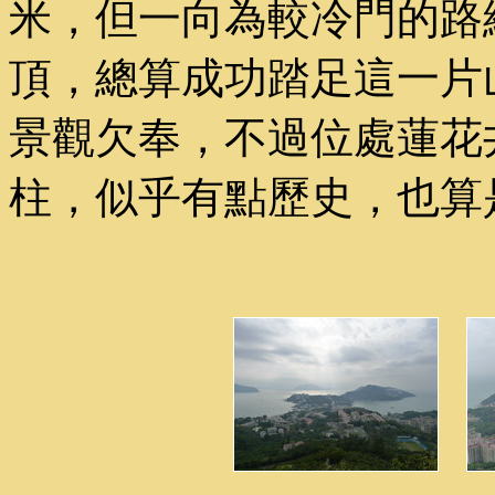
米，但一向為較冷門的路
頂，總算成功踏足這一片
景觀欠奉，不過位處蓮花
柱，似乎有點歷史，也算