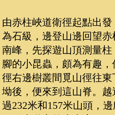
由赤柱峽道衛徑起點出發
為石級，邊登山邊回望赤
南峰，先探遊山頂測量柱
腳的小昆蟲，頗為有趣，
徑右邊樹叢間覓山徑往東
坳後，便來到這山脊。越
過232米和157米山頭