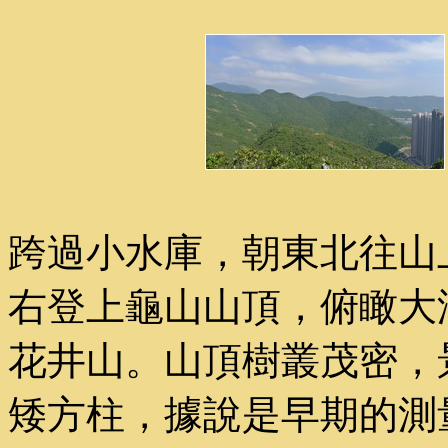
跨過小水庫，朝東北往山
右登上龜山山頂，俯瞰大
花井山。山頂樹叢茂密，
矮方柱，據說是早期的測