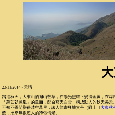
大
23/11/2014 - 天晴
踏進秋天，大東山的遍山芒草，在陽光照耀下變得金黃，在涼
「萬芒朝鳳凰」的畫面，配合藍天白雲，構成動人的秋天美景
不知不覺間變得晴空萬里，讓人能盡興地賞芒（附上《
大東秋
般，招來無數遊人的誇張情景。