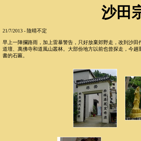
沙田
21/7/2013 - 陰晴不定
早上一陣攔路雨，加上雷暴警告，只好放棄郊野走，改到沙田
道壇、萬佛寺和道風山叢林。大部份地方以前也曾探走，今趟
書的石匾。