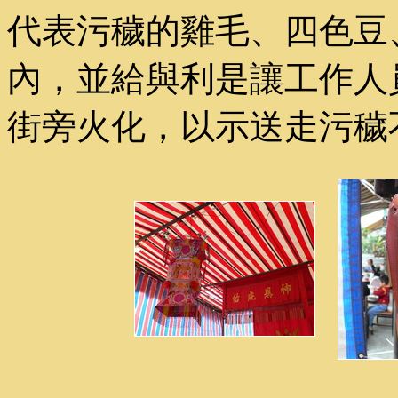
代表污穢的雞毛、四色豆
內，並給與利是讓工作人
街旁火化，以示送走污穢