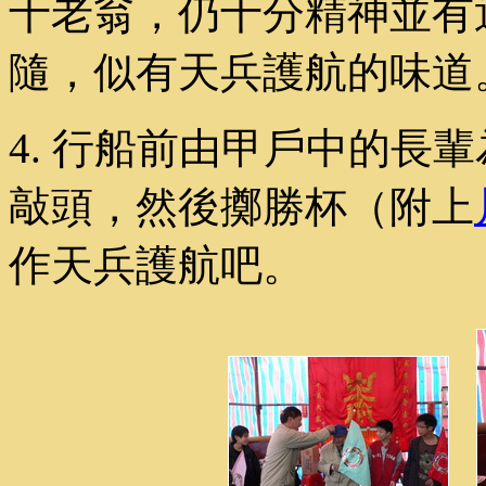
十老翁，仍十分精神並有
隨，似有天兵護航的味道
4. 行船前由甲戶中的長
敲頭，然後擲勝杯（附上
作天兵護航吧。