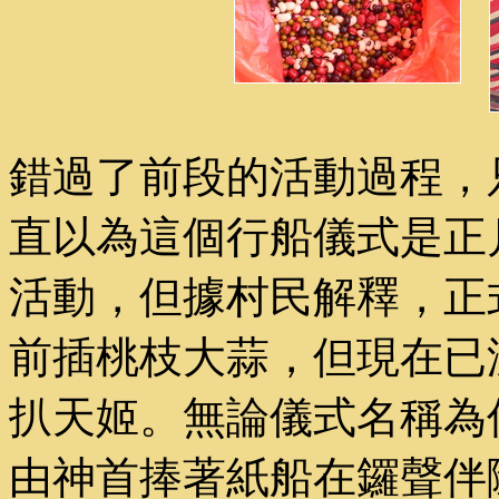
錯過了前段的活動過程，
直以為這個行船儀式是正
活動，但據村民解釋，正
前插桃枝大蒜，但現在已
扒天姬。無論儀式名稱為
由神首捧著紙船在鑼聲伴