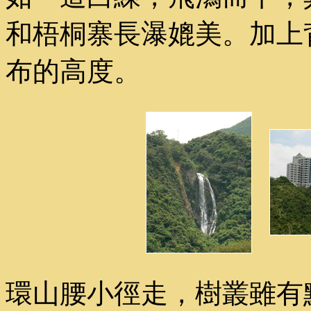
和梧桐寨長瀑媲美。加上
布的高度。
環山腰小徑走，樹叢雖有