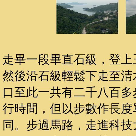
走畢一段畢直石級，登上
然後沿石級輕鬆下走至清
口至此一共有二千八百多
行時間，但以步數作長度
同。步過馬路，走進科技