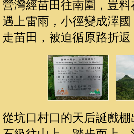
營灣經苗田往南圍，豈料
遇上雷雨，小徑變成澤國
走苗田，被迫循原路折返
從坑口村口的天后誕戲棚
石級往山上。踏步而上，