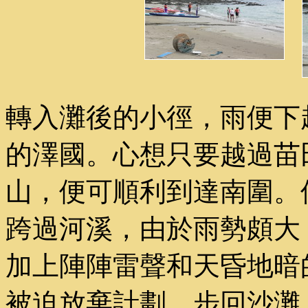
轉入灘後的小徑，雨便下
的澤國。心想只要越過苗
山，便可順利到達南圍。
跨過河溪，由於雨勢頗大
加上陣陣雷聲和天昏地暗
被迫放棄計劃，步回沙灘