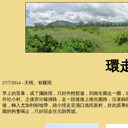
環
27/7/2014 - 天晴、有驟雨
早上的雷暴，成了攔路雨，只好作輕鬆遊，到南生圍走一圈，
作社小村。之後穿出蠔洲路，走一段後接上南生圍路，沿著錦
後，轉入尤加利樹地帶，踏小徑走至涌口漁民新村，於此搭乘
園的狗隻喝止，只好回走往元朗舊墟。