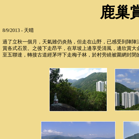
鹿巢
8/9/2013 - 天晴
過了立秋一個月，天氣雖仍炎熱，但走在山野，已感受到陣陣
賞各式石景。之後下走昂平，在草坡上邊享受清風，邊欣賞大
至五聯達，轉接古道經茅坪下走梅子林，於村旁繞被圍網封閉