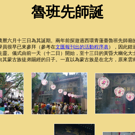
魯班先師誕
農曆六月十三日為其誕期。兩年前探遊過西環青蓮臺魯班先師廟
學員很早已來參拜（參考在
文匯報刊出的活動程序表
），因此錯
先靈。儀式由前一天（十二日）開始，至十三日的黃昏大幽化大
向其蒙古族徒弟賜經的日子。一直以為蒙古族是在北方，原來雲