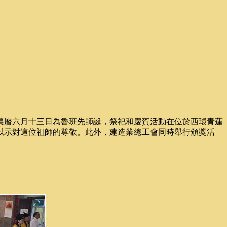
農曆六月十三日為魯班先師誕，祭祀和慶賀活動在位於西環青蓮
以示對這位祖師的尊敬。此外，建造業總工會同時舉行頒獎活