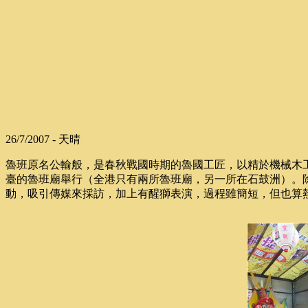
26/7/2007 - 天晴
魯班原名公輸般，是春秋戰國時期的魯國工匠，以精於機械木
臺的魯班廟舉行（全港只有兩所魯班廟，另一所在石鼓洲）。
動，吸引傳媒來採訪，加上有醒獅表演，過程雖簡短，但也算