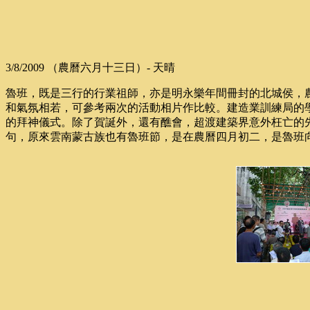
3/8/2009 （農曆六月十三日）- 天晴
魯班，既是三行的行業祖師，亦是明永樂年間冊封的北城侯，
和氣氛相若，可參考兩次的活動相片作比較。建造業訓練局的
的拜神儀式。除了賀誕外，還有醮會，超渡建築界意外枉亡的
句，原來雲南蒙古族也有魯班節，是在農曆四月初二，是魯班