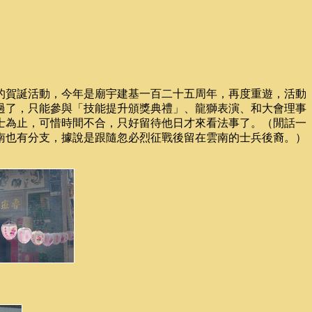
的賀誕活動，今年是廟宇建基一百二十五周年，再度重遊，活動
過了，只能參與「技能提升頒獎典禮」、龍獅表演、和大會理事
士為止，可惜時間不合，只好留待他日才來看法事了。（閒話一
南也有分支，據說是跟隨忽必烈征戰後留在雲南的士兵後裔。）