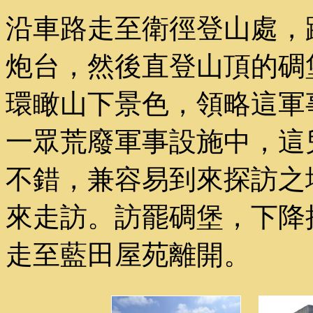
沿車路走至衛徑登山處，
炮台，然後直登山頂的碉
環瞰山下景色，領略這軍
一眾荒廢軍事設施中，這
不錯，兼容易到來探訪之
來走訪。訪罷碉堡，下降
走至藍田屋苑離開。