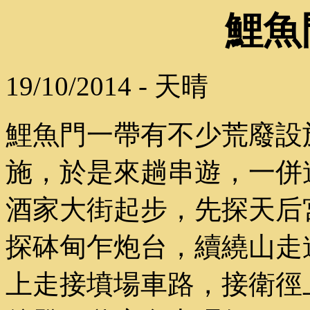
鯉魚
19/10/2014 - 天晴
鯉魚門一帶有不少荒廢設
施，於是來趟串遊，一併
酒家大街起步，先探天后
探砵甸乍炮台，續繞山走
上走接墳場車路，接衛徑