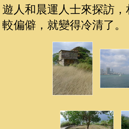
遊人和晨運人士來探訪，
較偏僻，就變得冷清了。