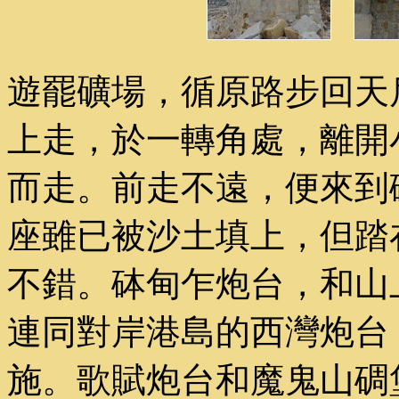
遊罷礦場，循原路步回天
上走，於一轉角處，離開
而走。前走不遠，便來到
座雖已被沙土填上，但踏
不錯。砵甸乍炮台，和山
連同對岸港島的西灣炮台
施。歌賦炮台和魔鬼山碉