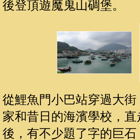
後登頂遊魔鬼山碉堡。
從鯉魚門小巴站穿過大街
家和昔日的海濱學校，直
後，有不少題了字的巨石