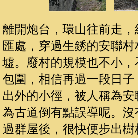
離開炮台，環山往前走，
匯處，穿過生銹的安聯村
墟。廢村的規模也不小，
包圍，相信再過一段日子
出外的小徑，被人稱為安
為古道倒有點誤導呢。沒
過群屋後，很快便步出樹