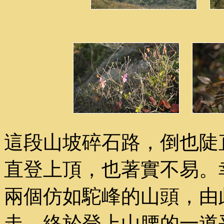
這段山坡碎石路，倒也陡
直登上頂，也著實不易。
兩個仿如駝峰的山頭，由
走，終於登上山腰的一道