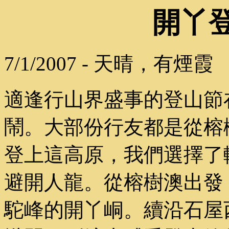
開丫
7/1/2007 - 天晴，有煙霞
適逢行山界盛事的登山節
鬧。大部份行友都是從榕
登上這高原，我們選擇了
避開人龍。從榕樹澳出發
駝峰的開丫峒。續沿石屋