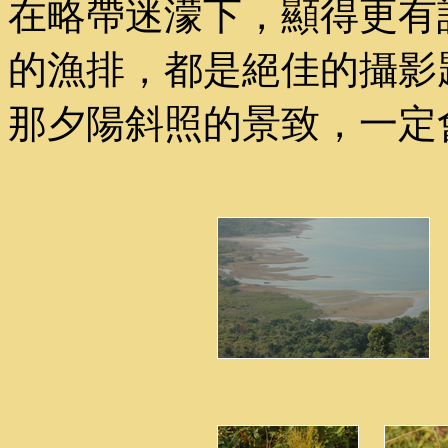
在略帶迷濛下，顯得更有
的漁排，都是絕佳的攝影
那夕陽斜照的景致，一定