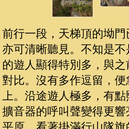
前行一段，天梯頂的坳門
亦可清晰聽見。不知是不
的遊人顯得特別多，與之
對比。沒有多作逗留，便
上。沿途遊人極多，有點
擴音器的呼叫聲變得更響
平原。看著掛滿行山隊旗