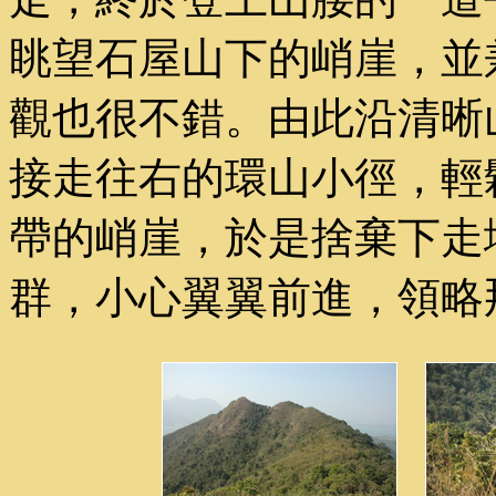
眺望石屋山下的峭崖，並
觀也很不錯。由此沿清晰
接走往右的環山小徑，輕
帶的峭崖，於是捨棄下走
群，小心翼翼前進，領略