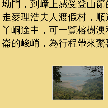
坳門，到嶂上感受登山節
走麥理浩夫人渡假村，順
丫峒途中，可一覽榕樹澳
崙的峻峭，為行程帶來驚