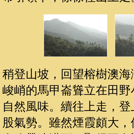
稍登山坡，回望榕樹澳海
峻峭的馬甲崙聳立在田野
自然風味。續往上走，登
股氣勢。雖然煙霞頗大，