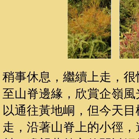
稍事休息，繼續上走，很
至山脊邊緣，欣賞企嶺風
以通往黃地峒，但今天目
走，沿著山脊上的小徑，