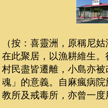
（按：喜靈洲，原稱尼姑
在此聚居，以漁耕維生。後
村民盡皆遷離，小島亦被
魂」的意義。自麻瘋病院於
教所及戒毒所，亦曾一度