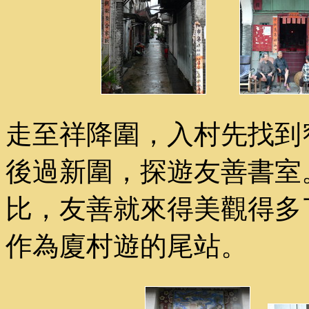
走至祥降圍，入村先找到
後過新圍，探遊友善書室
比，友善就來得美觀得多
作為廈村遊的尾站。