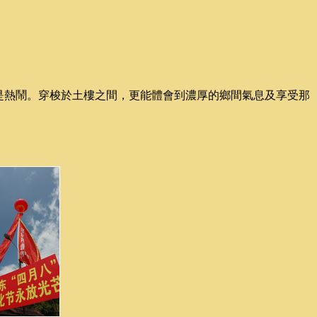
是熱鬧。穿梭於土樓之間，更能體會到濃厚的鄉間氣息及享受那