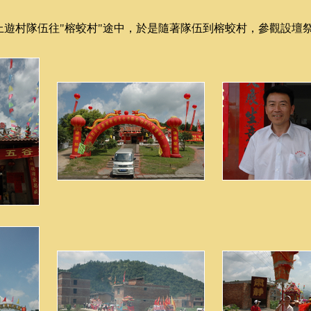
上遊村隊伍往"榕蛟村"途中，於是隨著隊伍到榕蛟村，參觀設壇