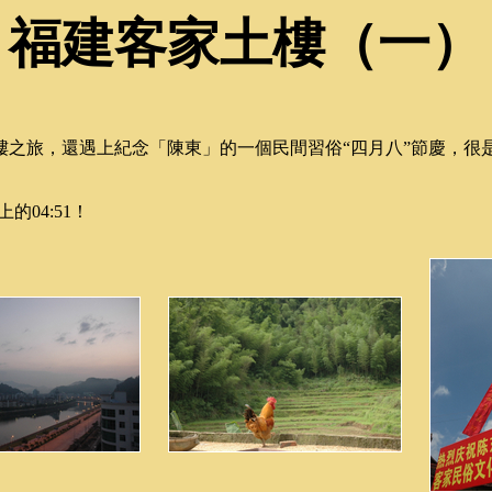
福建客家土樓（一）
樓之旅，還遇上紀念「陳東」的一個民間習俗“四月八”節慶，很
的04:51！