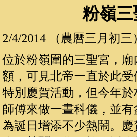
粉嶺三
2/4/2014 （農曆三月初三
位於粉嶺圍的三聖宮，廟
額，可見北帝一直於此受
特別慶賀活動，但今年於
師傅來做一晝科儀，並有
為誕日增添不少熱鬧。慶