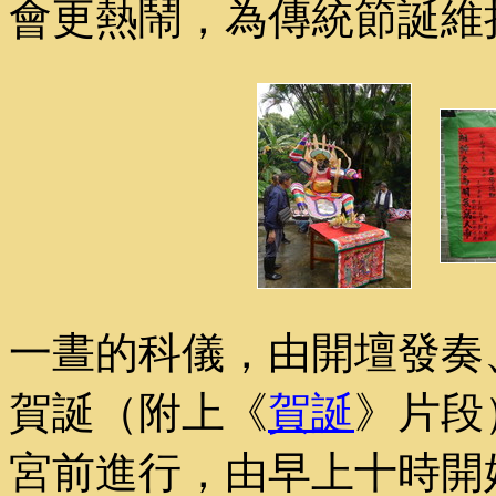
會更熱鬧，為傳統節誕維
一晝的科儀，由開壇發奏
賀誕（附上《
賀誕
》片段
宮前進行，由早上十時開