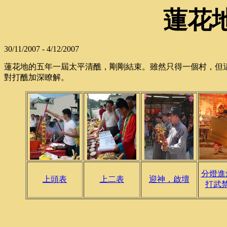
蓮花
30/11/2007 - 4/12/2007
蓮花地的五年一屆太平清醮，剛剛結束。雖然只得一個村，但
對打醮加深瞭解。
分燈進
上頭表
上二表
迎神，啟壇
打武